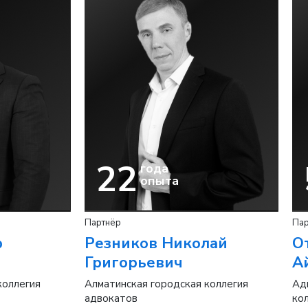
22
года
опыта
Партнёр
Пар
р
Резников Николай
О
Григорьевич
А
коллегия
Алматинская городская коллегия
Ад
адвокатов
ко