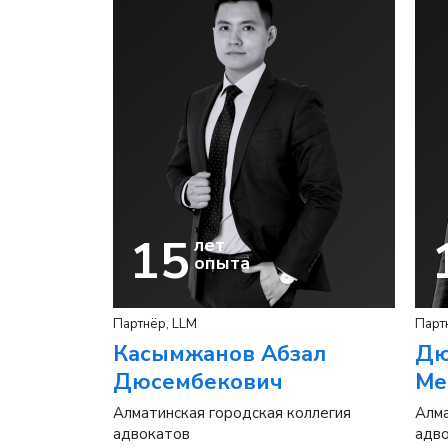
15
лет
опыта
Партнёр, LLM
Парт
я
Касымжанов Абзал
Дю
Дюсембекович
Ме
родской
Алматинская городская коллегия
Алма
адвокатов
адв