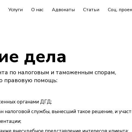
Услуги
О нас
Адвокаты
Статьи
Соц. прое
ие дела
нта по налоговым и таможенным спорам,
ю правовую помощь:
сенных органами ДГД;
н налоговой службы, вынесший такое решение, и участ
ентации;
также внесудебное представление интересов клиента;