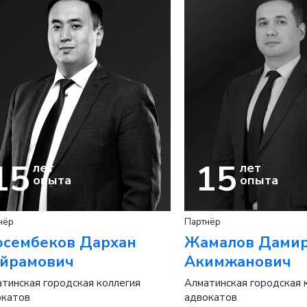
15
15
лет
лет
опыта
опыта
нёр
Партнёр
сембеков Дархан
Жамалов Дами
йрамович
Акимжанович
тинская городская коллегия
Алматинская городская 
окатов
адвокатов