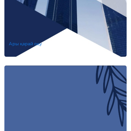
Ары қарай оқу