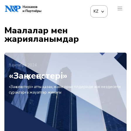
KZ
Мақалалар мен
жарияланымдар
9 октября 2024
«Заң кеңестері»
«Заң кеңестері» атты қазақ және орыс тілдерінде жиі кездесетін
сұрақтарға жауаптар жинағы