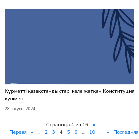
Құрметті қазақстандықтар, келе жатқан Конституция
күнімен...
28 августа 2024
Страница 4 из 16
«
Первая
«
...
2
3
4
5
6
...
10
...
»
Последняя