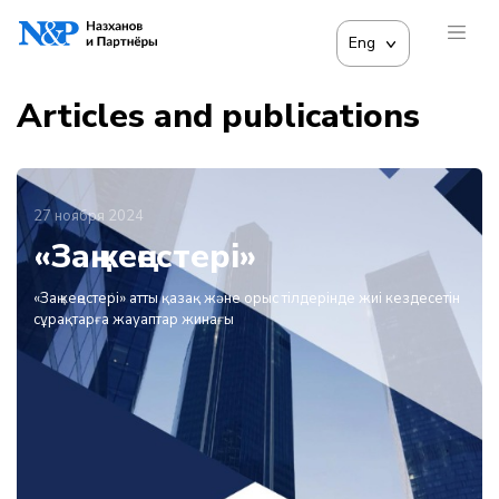
Eng
Articles and publications
27 ноября 2024
«Заң кеңестері»
«Заң кеңестері» атты қазақ және орыс тілдерінде жиі кездесетін
сұрақтарға жауаптар жинағы