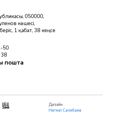
публикасы, 050000,
уленов көшесі,
беріс, 1 қабат, 38 кеңсе
1-50
 38
ы пошта
Дизайн
Нигмат Салибаев