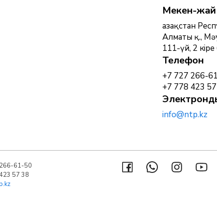
Мекен-жай
Қазақстан Рес
Алматы қ., Мә
111-үй, 2 кіре 
Телефон
+7 727 266-6
+7 778 423 57
Электронд
info@ntp.kz
 266-61-50
423 57 38
p.kz