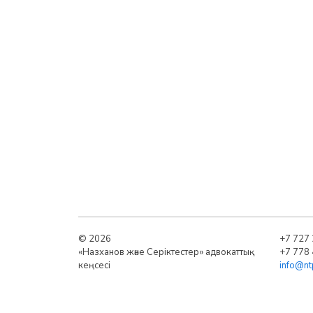
© 2026
+7 727
«Назханов және Серіктестер» адвокаттық
+7 778 
кеңсесі
info@nt